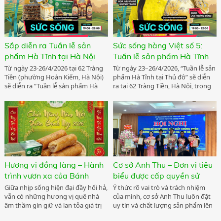
của tỉnh Hà Tĩnh tham gia “Tuần lễ
sản phẩm Hà Tĩnh tại Thủ đô”.
Sắp diễn ra Tuần lễ sản
Sức sống hàng Việt số 5:
phẩm Hà Tĩnh tại Hà Nội
Tuần lễ sản phẩm Hà Tĩnh
tại Thủ đô
Từ ngày 23-26/4/2026 tại 62 Tràng
Từ ngày 23–26/4/2026, “Tuần lễ sản
Tiền (phường Hoàn Kiếm, Hà Nội)
phẩm Hà Tĩnh tại Thủ đô” sẽ diễn
sẽ diễn ra “Tuần lễ sản phẩm Hà
ra tại 62 Tràng Tiền, Hà Nội, trong
Tĩnh tại Thủ đô”. Tại đây nhiều đặc
khuôn khổ chương trình “Sức
sản tiêu biểu của địa phương được
sống hàng Việt”. Chương trình do
giới thiệu tới người tiêu dùng Hà
Cục Quản lý và Phát triển thị
Nội, góp phần khẳng định chất
trường trong nước phối hợp với
lượng, bản sắc và tiềm năng phát
Sở Công Thương tỉnh Hà Tĩnh,
triển của hàng Việt trên thị trường
UBND phường Hoàn Kiếm, Tiktok
trong nước.
shop và Công ty Cổ phần thanh
toán quốc gia Việt Nam tổ chức.
Hương vị đồng làng – Hành
Cơ sở Anh Thu – Đơn vị tiêu
trình vươn xa của Bánh
biểu được cấp quyền sử
Ram Anh Thu
dụng nhãn hiệu “Bánh Đa
Giữa nhịp sống hiện đại đầy hối hả,
Ý thức rõ vai trò và trách nhiệm
vẫn có những hương vị quê nhà
của mình, cơ sở Anh Thu luôn đặt
Nem Hà Tĩnh”
âm thầm gìn giữ và lan tỏa giá trị
uy tín và chất lượng sản phẩm lên
truyền thống. Từ những hạt gạo
hàng đầu, từng bước giữ gìn