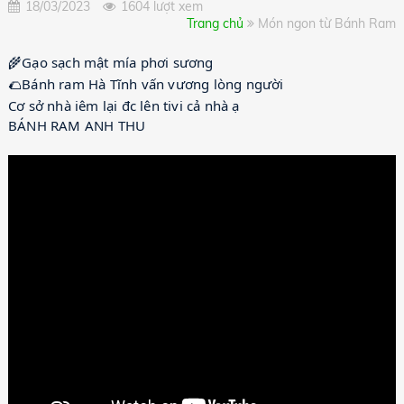
18/03/2023
1604 lượt xem
Trang chủ
Món ngon từ Bánh Ram
🌮
🌾Gạo sạch mật mía phơi sương 
😍
😍
😍
🌮Bánh ram Hà Tĩnh vấn vương lòng người 
👏
👏
👏
Cơ sở nhà iêm lại đc lên tivi cả nhà ạ
BÁNH RAM ANH THU 