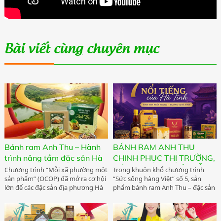
Bài viết cùng chuyên mục
Bánh ram Anh Thu – Hành
BÁNH RAM ANH THU
trình nâng tầm đặc sản Hà
CHINH PHỤC THỊ TRƯỜNG,
Tĩnh và chinh phục thị
GÓP MẶT TẠI "TUẦN LỄ
Chương trình “Mỗi xã phường một
Trong khuôn khổ chương trình
sản phẩm” (OCOP) đã mở ra cơ hội
“Sức sống hàng Việt” số 5, sản
trường
SẢN PHẨM HÀ TĨNH TẠI
lớn để các đặc sản địa phương Hà
phẩm bánh ram Anh Thu – đặc sản
THỦ ĐÔ"
Tĩnh được quảng bá, nâng cao giá
OCOP tiêu biểu của phường Hà
trị và từng bước khẳng định
Huy Tập đã được lựa chọn là một
thương hiệu trên thị trường.
trong những sản phẩm đặc trưng